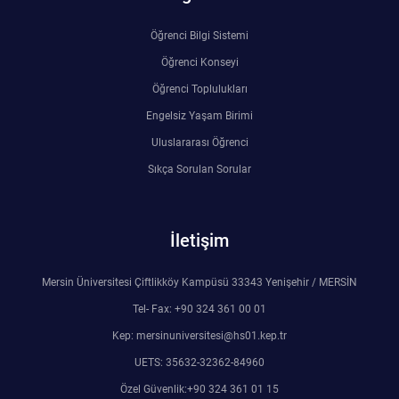
Kalibrasyon Uygulama ve Araştırma Merkezi
Öğrenci Bilgi Sistemi
Kariyer Merkezi
Öğrenci Konseyi
Öğrenci Toplulukları
Kilikia Arkeolojisi Araştırma Merkezi
Engelsiz Yaşam Birimi
Kozmetik Temizlik ve Kimyevi Ürünler Üretim Eğitim Uygulama ve Araştırma Merkezi
Uluslararası Öğrenci
Sıkça Sorulan Sorular
Nevit Kodallı Oda Müziği Uygulama ve Araştırma Merkezi
Nükleer Bilimler Uygulama ve Araştırma Merkezi
İletişim
Öğrenme ve Öğretmeyi Geliştirme Uygulama ve Araştırma Merkezi
Mersin Üniversitesi Çiftlikköy Kampüsü 33343 Yenişehir / MERSİN
Tel- Fax: +90 324 361 00 01
Ölçme ve Değerlendirme Uygulama ve Araştırma Merkezi
Kep: mersinuniversitesi@hs01.kep.tr
UETS: 35632-32362-84960
Özel Yetenekliler Eğitimi Uygulama ve Araştırma Merkezi
Özel Güvenlik:+90 324 361 01 15