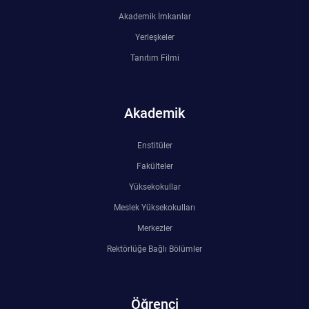
Akademik İmkanlar
Su Ürünleri Fakültesi
Gıda Araştırmaları Uygulama ve Araştırma Merkezi
Yerleşkeler
Tıp Fakültesi
Tanıtım Filmi
Göç Araştırmaları Uygulama ve Araştırma Merkezi
Turizm Fakültesi
Görsel İşitsel Yapımlar Uygulama ve Araştırma Merkezi
Akademik
Hastane
Enstitüler
Fakülteler
İleri Teknoloji Eğitim Araştırma ve Uygulama Merkezi
Yüksekokullar
Meslek Yüksekokulları
İlk Yardım Araştırma ve Uygulama Merkezi
Merkezler
İş Sağlığı ve Güvenliği Uygulama ve Araştırma Merkezi
Rektörlüğe Bağlı Bölümler
Kadın Sorunları Uygulama ve Araştırma Merkezi
Öğrenci