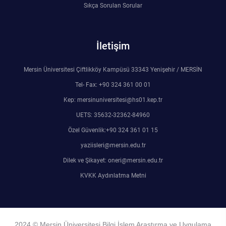
Sıkça Sorulan Sorular
Rehberlik ve Psikolojik Danışmanlık Uygulama ve Araştırma Merkezi
Restorasyon ve Koruma Merkezi
İletişim
Sürdürülebilir Çevre Uygulama ve Araştırma Merkezi
Mersin Üniversitesi Çiftlikköy Kampüsü 33343 Yenişehir / MERSİN
Tel- Fax: +90 324 361 00 01
Sürekli Eğitim Uygulama ve Araştırma Merkezi
Kep: mersinuniversitesi@hs01.kep.tr
Turizm Uygulama ve Araştırma Merkezi
UETS: 35632-32362-84960
Özel Güvenlik:+90 324 361 01 15
Türkçe Öğretimi Uygulama ve Araştırma Merkezi
yaziisleri@mersin.edu.tr
Dilek ve Şikayet: oneri@mersin.edu.tr
Uzaktan Eğitim Uygulama ve Araştırma Merkezi
KVKK Aydınlatma Metni
Yörük Kültürü Uygulama ve Araştırma Merkezi
2024 © Mersin Üniversitesi Bilgi İşlem Araştırma ve Uygulama