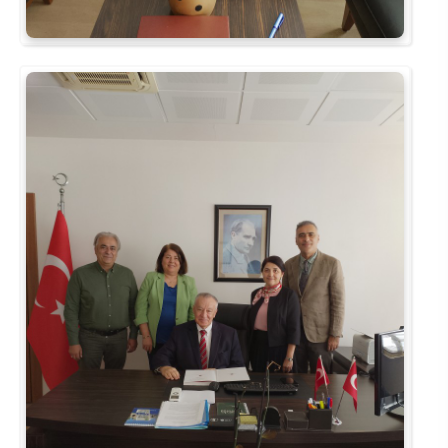
Su Ürünleri Fakültesi
Gıda Araştırmaları Uygulama ve Araştırma Merkezi
Tıp Fakültesi
Göç Araştırmaları Uygulama ve Araştırma Merkezi
Turizm Fakültesi
Görsel İşitsel Yapımlar Uygulama ve Araştırma Merkezi
Hastane
İleri Teknoloji Eğitim Araştırma ve Uygulama Merkezi
İlk Yardım Araştırma ve Uygulama Merkezi
İş Sağlığı ve Güvenliği Uygulama ve Araştırma Merkezi
Kadın Sorunları Uygulama ve Araştırma Merkezi