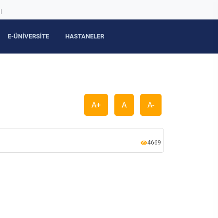
|
E-ÜNİVERSİTE
HASTANELER
A+
A
A-
4669