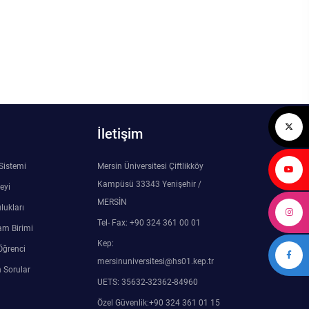
İletişim
 Sistemi
Mersin Üniversitesi Çiftlikköy
Kampüsü 33343 Yenişehir /
eyi
MERSİN
lukları
Tel- Fax: +90 324 361 00 01
am Birimi
Kep:
Öğrenci
mersinuniversitesi@hs01.kep.tr
 Sorular
UETS: 35632-32362-84960
Özel Güvenlik:+90 324 361 01 15