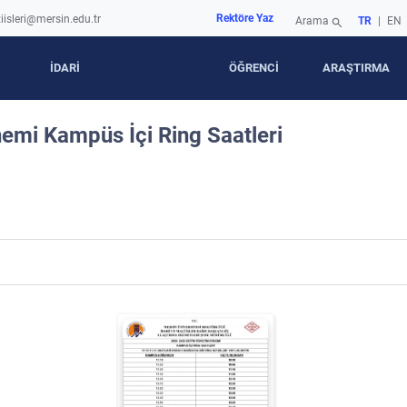
Rektöre Yaz
iisleri@mersin.edu.tr
Arama
TR
|
EN
search
İDARİ
ÖĞRENCİ
ARAŞTIRMA
mi Kampüs İçi Ring Saatleri