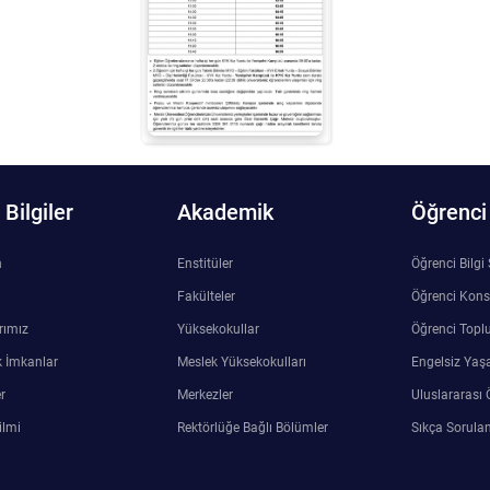
Bilgiler
Akademik
Öğrenci
n
Enstitüler
Öğrenci Bilgi
Fakülteler
Öğrenci Kons
rımız
Yüksekokullar
Öğrenci Toplu
 İmkanlar
Meslek Yüksekokulları
Engelsiz Yaş
r
Merkezler
Uluslararası 
ilmi
Rektörlüğe Bağlı Bölümler
Sıkça Sorulan