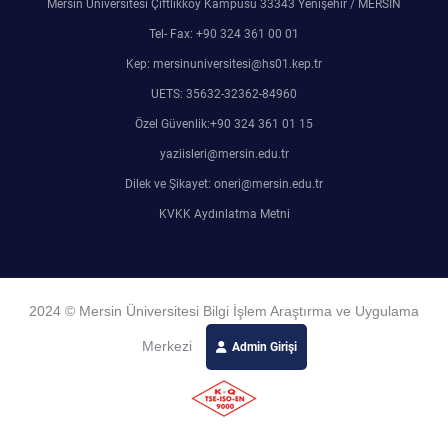
Mersin Üniversitesi Çiftlikköy Kampüsü 33343 Yenişehir / MERSİN
Tel- Fax: +90 324 361 00 01
Kep: mersinuniversitesi@hs01.kep.tr
UETS: 35632-32362-84960
Özel Güvenlik:+90 324 361 01 15
yaziisleri@mersin.edu.tr
Dilek ve Şikayet: oneri@mersin.edu.tr
KVKK Aydınlatma Metni
2024 © Mersin Üniversitesi Bilgi İşlem Araştırma ve Uygulama
Merkezi
Admin Girişi