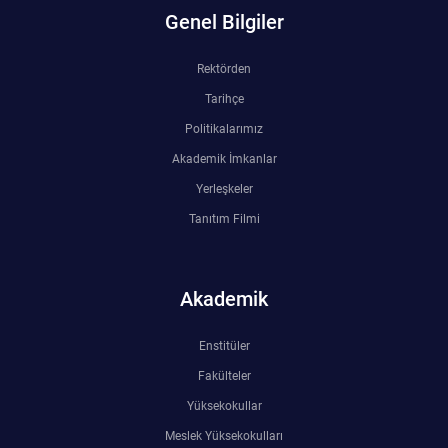
Kalibrasyon Uygulama ve Araştırma Merkezi
Genel Bilgiler
Kariyer Merkezi
Rektörden
Tarihçe
Kilikia Arkeolojisi Araştırma Merkezi
Politikalarımız
Kozmetik Temizlik ve Kimyevi Ürünler Üretim Eğitim Uygulama ve Araştırma Merkezi
Akademik İmkanlar
Yerleşkeler
Nevit Kodallı Oda Müziği Uygulama ve Araştırma Merkezi
Tanıtım Filmi
Nükleer Bilimler Uygulama ve Araştırma Merkezi
Akademik
Öğrenme ve Öğretmeyi Geliştirme Uygulama ve Araştırma Merkezi
Enstitüler
Ölçme ve Değerlendirme Uygulama ve Araştırma Merkezi
Fakülteler
Yüksekokullar
Özel Yetenekliler Eğitimi Uygulama ve Araştırma Merkezi
Meslek Yüksekokulları