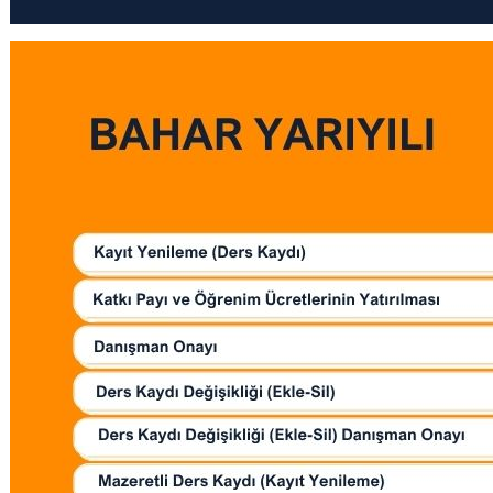
Kalibrasyon Uygulama ve Araştırma Merkezi
Kariyer Merkezi
Kilikia Arkeolojisi Araştırma Merkezi
Kozmetik Temizlik ve Kimyevi Ürünler Üretim Eğitim Uygulama ve Araştırma Merkezi
Nevit Kodallı Oda Müziği Uygulama ve Araştırma Merkezi
Nükleer Bilimler Uygulama ve Araştırma Merkezi
Öğrenme ve Öğretmeyi Geliştirme Uygulama ve Araştırma Merkezi
Ölçme ve Değerlendirme Uygulama ve Araştırma Merkezi
Özel Yetenekliler Eğitimi Uygulama ve Araştırma Merkezi