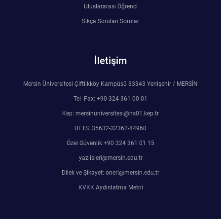
Uluslararası Öğrenci
Sıkça Sorulan Sorular
İletişim
Mersin Üniversitesi Çiftlikköy Kampüsü 33343 Yenişehir / MERSİN
Tel- Fax: +90 324 361 00 01
Kep: mersinuniversitesi@hs01.kep.tr
UETS: 35632-32362-84960
Özel Güvenlik:+90 324 361 01 15
yaziisleri@mersin.edu.tr
Dilek ve Şikayet: oneri@mersin.edu.tr
KVKK Aydınlatma Metni