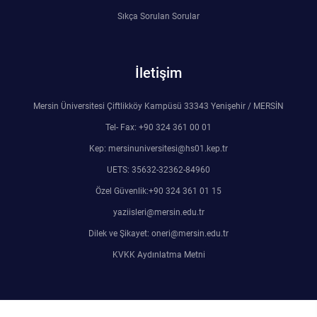
Sıkça Sorulan Sorular
İletişim
Mersin Üniversitesi Çiftlikköy Kampüsü 33343 Yenişehir / MERSİN
Tel- Fax: +90 324 361 00 01
Kep: mersinuniversitesi@hs01.kep.tr
UETS: 35632-32362-84960
Özel Güvenlik:+90 324 361 01 15
yaziisleri@mersin.edu.tr
Dilek ve Şikayet: oneri@mersin.edu.tr
KVKK Aydınlatma Metni