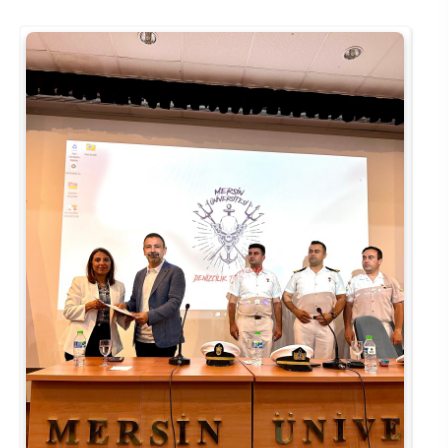
Su Ürünleri Fakültesi
Gıda Araştırmaları Uygulama ve Araştırma Merkezi
Tıp Fakültesi
Göç Araştırmaları Uygulama ve Araştırma Merkezi
Turizm Fakültesi
Görsel İşitsel Yapımlar Uygulama ve Araştırma Merkezi
Hastane
İleri Teknoloji Eğitim Araştırma ve Uygulama Merkezi
İlk Yardım Araştırma ve Uygulama Merkezi
İş Sağlığı ve Güvenliği Uygulama ve Araştırma Merkezi
Kadın Sorunları Uygulama ve Araştırma Merkezi