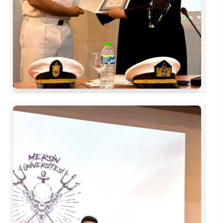
Rehberlik ve Psikolojik Danışmanlık Uygulama ve Araştırma Merkezi
Restorasyon ve Koruma Merkezi
Sürdürülebilir Çevre Uygulama ve Araştırma Merkezi
Sürekli Eğitim Uygulama ve Araştırma Merkezi
Turizm Uygulama ve Araştırma Merkezi
Türkçe Öğretimi Uygulama ve Araştırma Merkezi
Uzaktan Eğitim Uygulama ve Araştırma Merkezi
Yörük Kültürü Uygulama ve Araştırma Merkezi