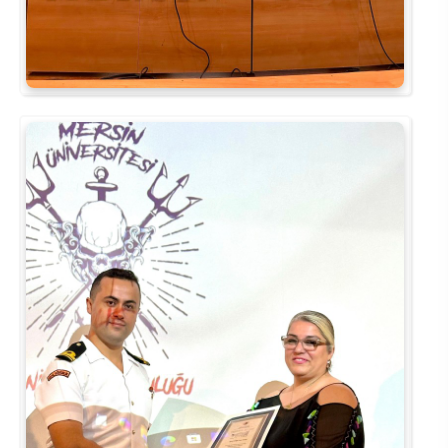
Kalibrasyon Uygulama ve Araştırma Merkezi
Kariyer Merkezi
Kilikia Arkeolojisi Araştırma Merkezi
Kozmetik Temizlik ve Kimyevi Ürünler Üretim Eğitim Uygulama ve Araştırma Merkezi
Nevit Kodallı Oda Müziği Uygulama ve Araştırma Merkezi
Nükleer Bilimler Uygulama ve Araştırma Merkezi
Öğrenme ve Öğretmeyi Geliştirme Uygulama ve Araştırma Merkezi
Ölçme ve Değerlendirme Uygulama ve Araştırma Merkezi
Özel Yetenekliler Eğitimi Uygulama ve Araştırma Merkezi