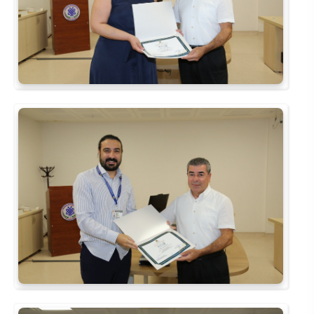
Kalibrasyon Uygulama ve Araştırma Merkezi
Kariyer Merkezi
Kilikia Arkeolojisi Araştırma Merkezi
Kozmetik Temizlik ve Kimyevi Ürünler Üretim Eğitim Uygulama ve Araştırma Merkezi
Nevit Kodallı Oda Müziği Uygulama ve Araştırma Merkezi
Nükleer Bilimler Uygulama ve Araştırma Merkezi
Öğrenme ve Öğretmeyi Geliştirme Uygulama ve Araştırma Merkezi
Ölçme ve Değerlendirme Uygulama ve Araştırma Merkezi
Özel Yetenekliler Eğitimi Uygulama ve Araştırma Merkezi