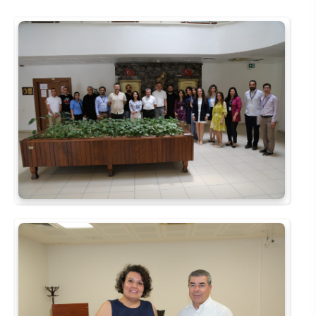
Su Ürünleri Fakültesi
Gıda Araştırmaları Uygulama ve Araştırma Merkezi
Tıp Fakültesi
Göç Araştırmaları Uygulama ve Araştırma Merkezi
Turizm Fakültesi
Görsel İşitsel Yapımlar Uygulama ve Araştırma Merkezi
Hastane
İleri Teknoloji Eğitim Araştırma ve Uygulama Merkezi
İlk Yardım Araştırma ve Uygulama Merkezi
İş Sağlığı ve Güvenliği Uygulama ve Araştırma Merkezi
Kadın Sorunları Uygulama ve Araştırma Merkezi