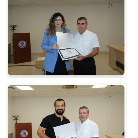
Rehberlik ve Psikolojik Danışmanlık Uygulama ve Araştırma Merkezi
Restorasyon ve Koruma Merkezi
Sürdürülebilir Çevre Uygulama ve Araştırma Merkezi
Sürekli Eğitim Uygulama ve Araştırma Merkezi
Turizm Uygulama ve Araştırma Merkezi
Türkçe Öğretimi Uygulama ve Araştırma Merkezi
Uzaktan Eğitim Uygulama ve Araştırma Merkezi
Yörük Kültürü Uygulama ve Araştırma Merkezi