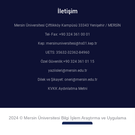
İletişim
Mersin Üniversitesi Çiftlikköy Kampüsü 33343 Yenişehir / MERSİN
Tel- Fax: +90 324 361 00 01
Kep: mersinuniversitesi@hs01.kep.tr
UETS: 35632-32362-84960
Özel Güvenlik:+90 324 361 01 15
yaziisleri@mersin.edu.tr
Dilek ve Şikayet: oneri@mersin.edu.tr
KVKK Aydınlatma Metni
2024 © Mersin Üniversitesi Bilgi İşlem Araştırma ve Uygulama
Merkezi
Admin Girişi