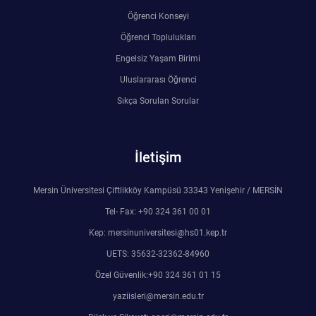
Öğrenci Konseyi
Öğrenci Toplulukları
Engelsiz Yaşam Birimi
Uluslararası Öğrenci
Sıkça Sorulan Sorular
İletişim
Mersin Üniversitesi Çiftlikköy Kampüsü 33343 Yenişehir / MERSİN
Tel- Fax: +90 324 361 00 01
Kep: mersinuniversitesi@hs01.kep.tr
UETS: 35632-32362-84960
Özel Güvenlik:+90 324 361 01 15
yaziisleri@mersin.edu.tr