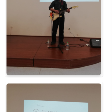
Su Ürünleri Fakültesi
Gıda Araştırmaları Uygulama ve Araştırma Merkezi
Tıp Fakültesi
Göç Araştırmaları Uygulama ve Araştırma Merkezi
Turizm Fakültesi
Görsel İşitsel Yapımlar Uygulama ve Araştırma Merkezi
Hastane
İleri Teknoloji Eğitim Araştırma ve Uygulama Merkezi
İlk Yardım Araştırma ve Uygulama Merkezi
İş Sağlığı ve Güvenliği Uygulama ve Araştırma Merkezi
Kadın Sorunları Uygulama ve Araştırma Merkezi