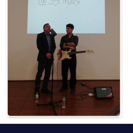
Kalibrasyon Uygulama ve Araştırma Merkezi
Kariyer Merkezi
Kilikia Arkeolojisi Araştırma Merkezi
Kozmetik Temizlik ve Kimyevi Ürünler Üretim Eğitim Uygulama ve Araştırma Merkezi
Nevit Kodallı Oda Müziği Uygulama ve Araştırma Merkezi
Nükleer Bilimler Uygulama ve Araştırma Merkezi
Öğrenme ve Öğretmeyi Geliştirme Uygulama ve Araştırma Merkezi
Ölçme ve Değerlendirme Uygulama ve Araştırma Merkezi
Özel Yetenekliler Eğitimi Uygulama ve Araştırma Merkezi