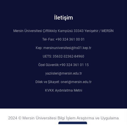
Rehberlik ve Psikolojik Danışmanlık Uygulama ve Araştırma Merkezi
İletişim
Restorasyon ve Koruma Merkezi
Mersin Üniversitesi Çiftlikköy Kampüsü 33343 Yenişehir / MERSİN
Sürdürülebilir Çevre Uygulama ve Araştırma Merkezi
Tel- Fax: +90 324 361 00 01
Kep: mersinuniversitesi@hs01.kep.tr
Sürekli Eğitim Uygulama ve Araştırma Merkezi
UETS: 35632-32362-84960
Turizm Uygulama ve Araştırma Merkezi
Özel Güvenlik:+90 324 361 01 15
yaziisleri@mersin.edu.tr
Türkçe Öğretimi Uygulama ve Araştırma Merkezi
Dilek ve Şikayet: oneri@mersin.edu.tr
KVKK Aydınlatma Metni
Uzaktan Eğitim Uygulama ve Araştırma Merkezi
Yörük Kültürü Uygulama ve Araştırma Merkezi
2024 © Mersin Üniversitesi Bilgi İşlem Araştırma ve Uygulama