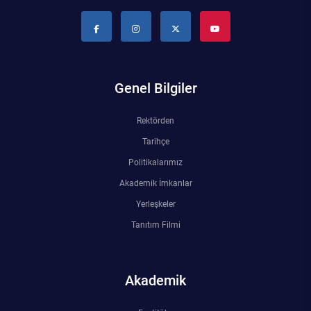
Su Ürünleri Fakültesi
Gıda Araştırmaları Uygulama ve Araştırma Merkezi
Tıp Fakültesi
Göç Araştırmaları Uygulama ve Araştırma Merkezi
Genel Bilgiler
Turizm Fakültesi
Görsel İşitsel Yapımlar Uygulama ve Araştırma Merkezi
Rektörden
Hastane
Tarihçe
Politikalarımız
İleri Teknoloji Eğitim Araştırma ve Uygulama Merkezi
Akademik İmkanlar
Yerleşkeler
İlk Yardım Araştırma ve Uygulama Merkezi
Tanıtım Filmi
İş Sağlığı ve Güvenliği Uygulama ve Araştırma Merkezi
Akademik
Kadın Sorunları Uygulama ve Araştırma Merkezi