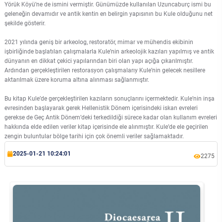
Yörük Köyü’ne de ismini vermiştir. Günümüzde kullanılan Uzuncaburç ismi bu
Organizasyon Şeması
İktisadi ve İdari Bilimler Fakültesi
Sağlık Hizmetleri Meslek Yüksekokulu
Yapı İşleri ve Teknik Daire Başkanlığı
Mezun İzleme Koordinatörlüğü
Sağlık Bilimleri Etik Kurulu
Aday Öğrenci
KGS Online Bakiye Yükleme
Meslek Yüksekokulları İzleme ve Değerlendirme Komisyonu
geleneğin devamıdır ve antik kentin en belirgin yapısının bu Kule olduğunu net
Deniz Araştırmaları ile Hidrografik Ölçmeler ve İnsansız Deniz-Hava Sistemleri Uygulama ve Araştırma Merkezi
şekilde gösterir.
İletişim
İlahiyat Fakültesi
Silifke Meslek Yüksekokulu
Ortak Seçmeli Dersler Koordinatörlüğü
Sosyal ve Beşeri Bilimler Etik Kurulu
Öğrenci Toplulukları Komisyonu
İlgili Birimler
Memnuniyet Yönetim Sistemi
2021 yılında geniş bir arkeolog, restoratör, mimar ve mühendis ekibinin
Deniz Bilimleri Uygulama ve Araştırma Merkezi
işbirliğinde başlatılan çalışmalarla Kule’nin arkeolojik kazıları yapılmış ve antik
dünyanın en dikkat çekici yapılarından biri olan yapı açığa çıkarılmıştır.
Rektöre Yaz
İletişim Fakültesi
Sosyal Bilimler Meslek Yüksekokulu
Öyp Kurum Koordinasyon Birimi
Spor Bilimleri Etik Kurulu
Mezun Öğrenci
Mevzuat Bilgi Sistemi
Temel Bilimlerde Doktora Sonrası Araştırma Projesi (DOSAP) Komisyonu
Deniz Kaplumbağaları Uygulama ve Araştırma Merkezi
Ardından gerçekleştirilen restorasyon çalışmalarıy Kule’nin gelecek nesillere
aktarılmak üzere koruma altına alınması sağlanmıştır.
İnsan ve Toplum Bilimleri Fakültesi
Teknik Bilimler Meslek Yüksekokulu
Teknoloji Transfer Ofisi Koordinatörlüğü
Tıp Fakültesi Yayın ve Dökümantasyon Kurulu
Uluslararası Öğrenci
Öğrenci Bilgi Sistemi
Temel Bilimlerde Genç Beyinler Projesi (GEP) Komisyonu
Dış Ticaret ve Lojistik Uygulama ve Araştırma Merkezi
Bu kitap Kule’de gerçekleştirilen kazıların sonuçlarını içermektedir. Kule’nin inşa
evresinden başlayarak gerek Hellenistik Dönem içerisindeki iskan evreleri
Mimarlık Fakültesi
Toplumsal Katkı Koordinatörlüğü
UYGAR Koordinasyon Kurulu
Toplumsal Cinsiyet Eşitliği Planı İzleme Komisyonu
Toplantı Bilgi Sistemi
gerekse de Geç Antik Dönem’deki terkedildiği sürece kadar olan kullanım evreleri
Diş Hekimliği Uygulama ve Araştırma Merkezi
hakkında elde edilen veriler kitap içerisinde ele alınmıştır. Kule’de ele geçirilen
zengin buluntular bölge tarihi için çok önemli veriler sağlamaktadır.
Mühendislik Fakültesi
Yaşlılık Çalışmaları Koordinatörlüğü
Yayın Komisyonu
Veri Yönetim Sistemi
Egzersiz ve Spor Bilimleri Uygulama ve Araştırma Merkezi
2025-01-21 10:24:01
2275
Müzik ve Sahne Sanatları Fakültesi
YLSY Burs Programı Koordinatörlüğü
YÖK-Akademik Birikim Projesi (AKAP) Komisyonu
Webmail / Mail Servisi
Enerji Teknolojileri Uygulama ve Araştırma Merkezi
Sağlık Bilimleri Fakültesi
Yurtdışı Öğrenci Kabul ve Değerlendirme Komisyonu
Genç Girişimci Uygulama ve Araştırma Merkezi
Spor Bilimleri Fakültesi
Gençlik Bilim Sanat Uygulama ve Araştırma Merkezi