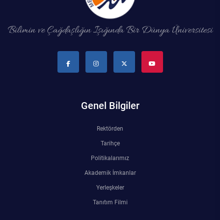
Su Ürünleri Fakültesi
Gıda Araştırmaları Uygulama ve Araştırma Merkezi
Bilimin ve Çağdaşlığın Işığında Bir Dünya Üniversitesi
Tıp Fakültesi
Göç Araştırmaları Uygulama ve Araştırma Merkezi
Turizm Fakültesi
Görsel İşitsel Yapımlar Uygulama ve Araştırma Merkezi
Hastane
Genel Bilgiler
İleri Teknoloji Eğitim Araştırma ve Uygulama Merkezi
Rektörden
Tarihçe
İlk Yardım Araştırma ve Uygulama Merkezi
Politikalarımız
Akademik İmkanlar
İş Sağlığı ve Güvenliği Uygulama ve Araştırma Merkezi
Yerleşkeler
Kadın Sorunları Uygulama ve Araştırma Merkezi
Tanıtım Filmi