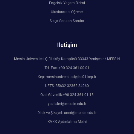
Engelsiz Yaşam Birimi
Rehberlik ve Psikolojik Danışmanlık Uygulama ve Araştırma Merkezi
Uluslararası Öğrenci
Restorasyon ve Koruma Merkezi
Sıkça Sorulan Sorular
Sürdürülebilir Çevre Uygulama ve Araştırma Merkezi
İletişim
Sürekli Eğitim Uygulama ve Araştırma Merkezi
Mersin Üniversitesi Çiftlikköy Kampüsü 33343 Yenişehir / MERSİN
Turizm Uygulama ve Araştırma Merkezi
Tel- Fax: +90 324 361 00 01
Kep: mersinuniversitesi@hs01.kep.tr
Türkçe Öğretimi Uygulama ve Araştırma Merkezi
UETS: 35632-32362-84960
Özel Güvenlik:+90 324 361 01 15
Uzaktan Eğitim Uygulama ve Araştırma Merkezi
yaziisleri@mersin.edu.tr
Yörük Kültürü Uygulama ve Araştırma Merkezi
Dilek ve Şikayet: oneri@mersin.edu.tr
KVKK Aydınlatma Metni