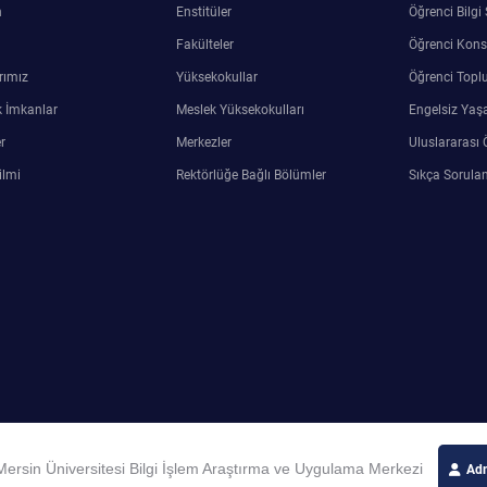
n
Enstitüler
Öğrenci Bilgi
Fakülteler
Öğrenci Kons
rımız
Yüksekokullar
Öğrenci Toplu
 İmkanlar
Meslek Yüksekokulları
Engelsiz Yaş
r
Merkezler
Uluslararası 
ilmi
Rektörlüğe Bağlı Bölümler
Sıkça Sorulan
ersin Üniversitesi Bilgi İşlem Araştırma ve Uygulama Merkezi
Adm