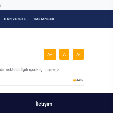
|
E-ÜNİVERSİTE
HASTANELER
A+
A
A-
rmektedir.İlgili içerik için
tıklayınız
4492
İletişim