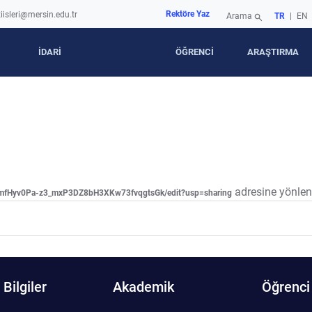
Rektöre Yaz
iisleri@mersin.edu.tr
Arama
TR
|
EN
search
İDARİ
ÖĞRENCİ
ARAŞTIRMA
adresine yönlendi
OmfHyv0Pa-z3_mxP3DZ8bH3XKw73fvqgtsGk/edit?usp=sharing
Bilgiler
Akademik
Öğrenci