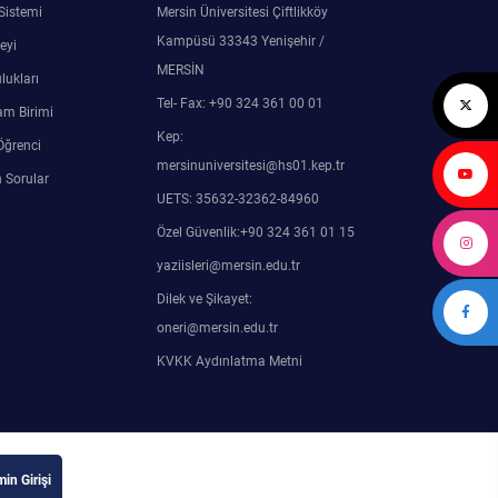
 Sistemi
Mersin Üniversitesi Çiftlikköy
Kampüsü 33343 Yenişehir /
eyi
MERSİN
lukları
Tel- Fax: +90 324 361 00 01
am Birimi
Kep:
Öğrenci
mersinuniversitesi@hs01.kep.tr
 Sorular
UETS: 35632-32362-84960
Özel Güvenlik:+90 324 361 01 15
yaziisleri@mersin.edu.tr
Dilek ve Şikayet:
oneri@mersin.edu.tr
KVKK Aydınlatma Metni
in Girişi