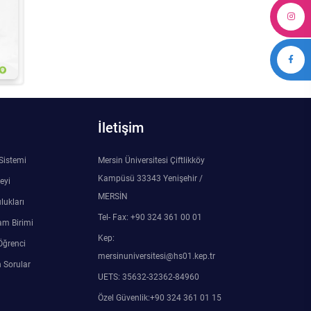
İletişim
 Sistemi
Mersin Üniversitesi Çiftlikköy
Kampüsü 33343 Yenişehir /
eyi
MERSİN
lukları
Tel- Fax: +90 324 361 00 01
am Birimi
Kep:
Öğrenci
mersinuniversitesi@hs01.kep.tr
 Sorular
UETS: 35632-32362-84960
Özel Güvenlik:+90 324 361 01 15