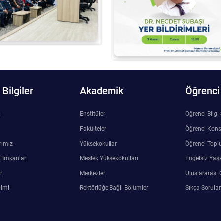
Bilgiler
Akademik
Öğrenci
n
Enstitüler
Öğrenci Bilgi
Fakülteler
Öğrenci Kons
rımız
Yüksekokullar
Öğrenci Toplu
 İmkanlar
Meslek Yüksekokulları
Engelsiz Yaş
r
Merkezler
Uluslararası 
ilmi
Rektörlüğe Bağlı Bölümler
Sıkça Sorulan