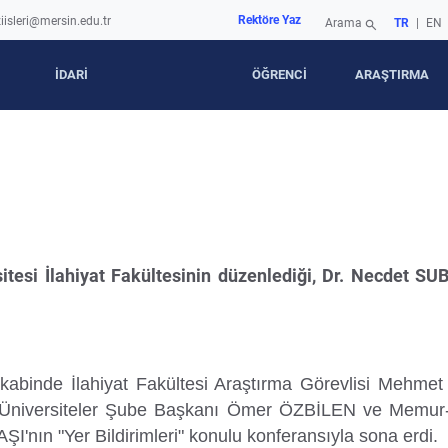
Rektöre Yaz
iisleri@mersin.edu.tr
Arama
TR
|
EN
search
İDARİ
ÖĞRENCİ
ARAŞTIRMA
tesi İlahiyat Fakültesinin düzenlediği, Dr. Necdet SUB
kabinde İlahiyat Fakültesi Araştırma Görevlisi Mehmet 
n Üniversiteler Şube Başkanı Ömer ÖZBİLEN ve Memur-
'nın "Yer Bildirimleri" konulu konferansıyla sona erdi.