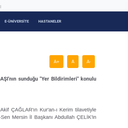
|
E-ÜNİVERSİTE
HASTANELER
A+
A
A-
AŞI'nın sunduğu "Yer Bildirimleri" konulu
Akif ÇAĞLAR'ın Kur'an-ı Kerim tilavetiyle
Sen Mersin İl Başkanı Abdullah ÇELİK'in