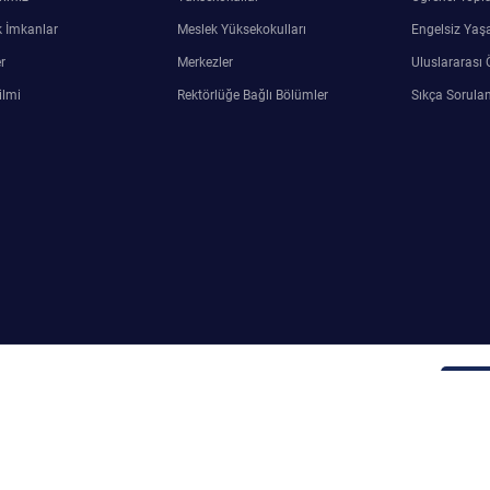
 İmkanlar
Meslek Yüksekokulları
Engelsiz Yaş
r
Merkezler
Uluslararası 
ilmi
Rektörlüğe Bağlı Bölümler
Sıkça Sorulan
ersin Üniversitesi Bilgi İşlem Araştırma ve Uygulama Merkezi
Adm