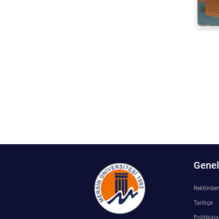
Su Ürünleri Fakültesi
Gıda Araştırmaları Uygulama ve Araştırma Merkezi
Tıp Fakültesi
Göç Araştırmaları Uygulama ve Araştırma Merkezi
Turizm Fakültesi
Görsel İşitsel Yapımlar Uygulama ve Araştırma Merkezi
Hastane
İleri Teknoloji Eğitim Araştırma ve Uygulama Merkezi
İlk Yardım Araştırma ve Uygulama Merkezi
Genel 
İş Sağlığı ve Güvenliği Uygulama ve Araştırma Merkezi
Rektörde
Kadın Sorunları Uygulama ve Araştırma Merkezi
Tarihçe
Politikala