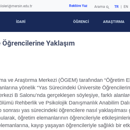
Rektöre Yaz
iisleri@mersin.edu.tr
Arama
TR
|
EN
search
İDARİ
ÖĞRENCİ
ARAŞTIRMA
e Öğrencilerine Yaklaşım
a ve Araştırma Merkezi (ÖGEM) tarafından “Öğretim Ele
nlarına yönelik “Yas Sürecindeki Üniversite Öğrencilerine
erkezi B Salonu’nda gerçekleşen söyleşiye, farklı alanlar
 Bölümü Rehberlik ve Psikolojik Danışmanlık Anabilim Dalı
sonrası yas sürecindeki öğrencilere nasıl yaklaşılması ge
 sunularak, öğretim elemanlarının öğrencileriyle etkileşimle
lemanlarına, kayıp yaşayan öğrencileriyle sağlıklı bir etk