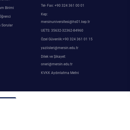
Tel- Fax: +90 324 361 00 01
am Birimi
Kep:
Öğrenci
mersinuniversitesi@hs01.kep.tr
 Sorular
UETS: 35632-32362-84960
Özel Güvenlik:+90 324 361 01 15
yaziisleri@mersin.edu.tr
Dilek ve Şikayet:
oneri@mersin.edu.tr
KVKK Aydınlatma Metni
in Girişi