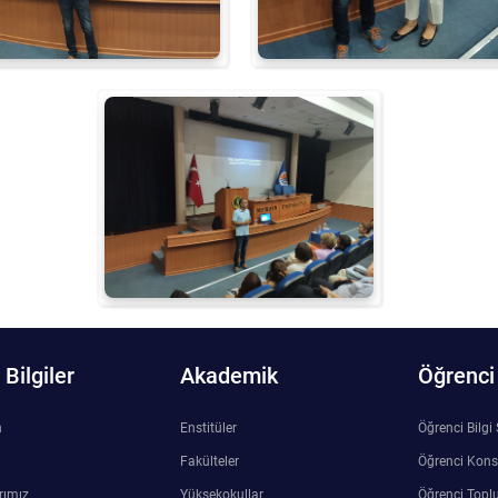
Bilgiler
Akademik
Öğrenci
n
Enstitüler
Öğrenci Bilgi
Fakülteler
Öğrenci Kons
rımız
Yüksekokullar
Öğrenci Toplu