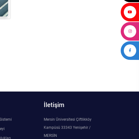
İletişim
 Sistemi
Mersin Üniversitesi Çiftlikköy
Kampüsü 33343 Yenişehir /
eyi
MERSİN
lukları