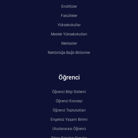
Kalibrasyon Uygulama ve Araştırma Merkezi
Enstitüler
Fakülteler
Kariyer Merkezi
Yüksekokullar
Kilikia Arkeolojisi Araştırma Merkezi
Meslek Yüksekokulları
Merkezler
Kozmetik Temizlik ve Kimyevi Ürünler Üretim Eğitim Uygulama ve Araştırma Merkezi
Rektörlüğe Bağlı Bölümler
Nevit Kodallı Oda Müziği Uygulama ve Araştırma Merkezi
Öğrenci
Nükleer Bilimler Uygulama ve Araştırma Merkezi
Öğrenci Bilgi Sistemi
Öğrenme ve Öğretmeyi Geliştirme Uygulama ve Araştırma Merkezi
Öğrenci Konseyi
Öğrenci Toplulukları
Ölçme ve Değerlendirme Uygulama ve Araştırma Merkezi
Engelsiz Yaşam Birimi
Özel Yetenekliler Eğitimi Uygulama ve Araştırma Merkezi
Uluslararası Öğrenci