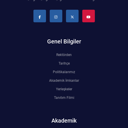
Su Ürünleri Fakültesi
Gıda Araştırmaları Uygulama ve Araştırma Merkezi
Tıp Fakültesi
Göç Araştırmaları Uygulama ve Araştırma Merkezi
Turizm Fakültesi
Genel Bilgiler
Görsel İşitsel Yapımlar Uygulama ve Araştırma Merkezi
Rektörden
Hastane
Tarihçe
İleri Teknoloji Eğitim Araştırma ve Uygulama Merkezi
Politikalarımız
Akademik İmkanlar
İlk Yardım Araştırma ve Uygulama Merkezi
Yerleşkeler
Tanıtım Filmi
İş Sağlığı ve Güvenliği Uygulama ve Araştırma Merkezi
Kadın Sorunları Uygulama ve Araştırma Merkezi
Akademik