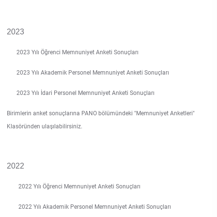
Su Ürünleri Fakültesi
Gıda Araştırmaları Uygulama ve Araştırma Merkezi
2023
Tıp Fakültesi
Göç Araştırmaları Uygulama ve Araştırma Merkezi
2023 Yılı Öğrenci Memnuniyet Anketi Sonuçları
Turizm Fakültesi
Görsel İşitsel Yapımlar Uygulama ve Araştırma Merkezi
2023 Yılı Akademik Personel Memnuniyet Anketi Sonuçları
2023 Yılı İdari Personel Memnuniyet Anketi Sonuçları
Hastane
Birimlerin anket sonuçlarına PANO bölümündeki "Memnuniyet Anketleri"
İleri Teknoloji Eğitim Araştırma ve Uygulama Merkezi
Klasöründen ulaşılabilirsiniz.
İlk Yardım Araştırma ve Uygulama Merkezi
2022
İş Sağlığı ve Güvenliği Uygulama ve Araştırma Merkezi
2022 Yılı Öğrenci Memnuniyet Anketi Sonuçları
Kadın Sorunları Uygulama ve Araştırma Merkezi
2022 Yılı Akademik Personel Memnuniyet Anketi Sonuçları