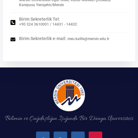
Mersin Üniversitesi Uğur ORAL Kültür Merkezi Çiftlikköy
Kampusu Yenişehir/Mersin
Birim Sekreterlik Tel:
+90 324 3610001 / 14431 - 14432
Birim Sekreterlik e-mail:
meu.kalite@mersin.edu.tr
Bilimin ve Çağdaşlığın Işığında Bir Dünya Üniversitesi