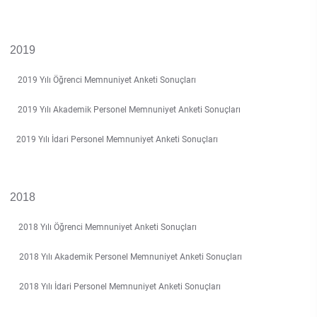
Rehberlik ve Psikolojik Danışmanlık Uygulama ve Araştırma Merkezi
2019
Restorasyon ve Koruma Merkezi
2019 Yılı Öğrenci Memnuniyet Anketi Sonuçları
Sürdürülebilir Çevre Uygulama ve Araştırma Merkezi
2019 Yılı Akademik Personel Memnuniyet Anketi Sonuçları
Sürekli Eğitim Uygulama ve Araştırma Merkezi
2019 Yılı İdari Personel Memnuniyet Anketi Sonuçları
Turizm Uygulama ve Araştırma Merkezi
Türkçe Öğretimi Uygulama ve Araştırma Merkezi
2018
2018 Yılı Öğrenci Memnuniyet Anketi Sonuçları
Uzaktan Eğitim Uygulama ve Araştırma Merkezi
2018 Yılı Akademik Personel Memnuniyet Anketi Sonuçları
Yörük Kültürü Uygulama ve Araştırma Merkezi
2018 Yılı İdari Personel Memnuniyet Anketi Sonuçları