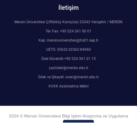
İletişim
Mersin Üniversitesi Çiftlikköy Kampüsü 33343 Yenişehir / MERSİN
Tel- Fax: +90 324 361 00 01
Kep: mersinuniversitesi@hs01.kep.tr
UETS: 35632-32362-84960
Özel Güvenlik:+90 324 361 01 15
yaziisleri@mersin.edu.tr
Dilek ve Şikayet: oneri@mersin.edu.tr
KVKK Aydınlatma Metni
2024 © Mersin Üniversitesi Bilgi İşlem Araştırma ve Uygulama
Merkezi
Admin Girişi