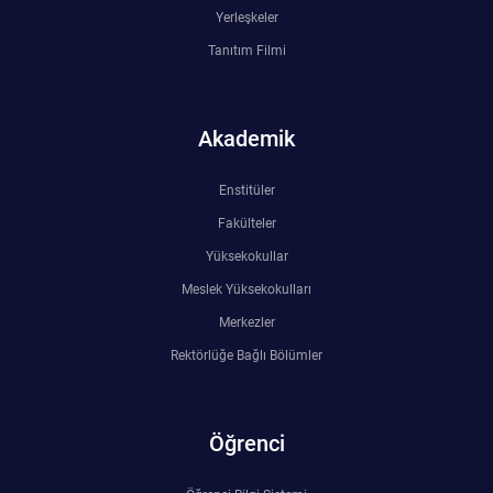
Kalibrasyon Uygulama ve Araştırma Merkezi
Yerleşkeler
Tanıtım Filmi
Kariyer Merkezi
Kilikia Arkeolojisi Araştırma Merkezi
Akademik
Kozmetik Temizlik ve Kimyevi Ürünler Üretim Eğitim Uygulama ve Araştırma Merkezi
Enstitüler
Fakülteler
Nevit Kodallı Oda Müziği Uygulama ve Araştırma Merkezi
Yüksekokullar
Nükleer Bilimler Uygulama ve Araştırma Merkezi
Meslek Yüksekokulları
Merkezler
Öğrenme ve Öğretmeyi Geliştirme Uygulama ve Araştırma Merkezi
Rektörlüğe Bağlı Bölümler
Ölçme ve Değerlendirme Uygulama ve Araştırma Merkezi
Öğrenci
Özel Yetenekliler Eğitimi Uygulama ve Araştırma Merkezi