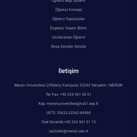
Öğrenci Bilgi Sistemi
Rehberlik ve Psikolojik Danışmanlık Uygulama ve Araştırma Merkezi
Öğrenci Konseyi
Öğrenci Toplulukları
Restorasyon ve Koruma Merkezi
Engelsiz Yaşam Birimi
Sürdürülebilir Çevre Uygulama ve Araştırma Merkezi
Uluslararası Öğrenci
Sıkça Sorulan Sorular
Sürekli Eğitim Uygulama ve Araştırma Merkezi
Turizm Uygulama ve Araştırma Merkezi
İletişim
Türkçe Öğretimi Uygulama ve Araştırma Merkezi
Mersin Üniversitesi Çiftlikköy Kampüsü 33343 Yenişehir / MERSİN
Tel- Fax: +90 324 361 00 01
Uzaktan Eğitim Uygulama ve Araştırma Merkezi
Kep: mersinuniversitesi@hs01.kep.tr
UETS: 35632-32362-84960
Yörük Kültürü Uygulama ve Araştırma Merkezi
Özel Güvenlik:+90 324 361 01 15
yaziisleri@mersin.edu.tr