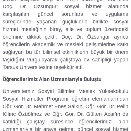
Doç. Dr. Özsungur; sosyal hizmet alanında
Su Ürünleri Fakültesi
karşılaşılan güncel sorunlara ve uygulama
Gıda Araştırmaları Uygulama ve Araştırma Merkezi
süreçlerinde yaşanan güçlüklerle birlikte sosyal
Tıp Fakültesi
hizmet mesleğinin birey, aile ve toplum üzerindeki
Göç Araştırmaları Uygulama ve Araştırma Merkezi
önemine dikkat çekti. Doç. Dr. Özsungur ayrıca
Turizm Fakültesi
öğrencilerin akademik ve mesleki gelişimlerine katkı
Görsel İşitsel Yapımlar Uygulama ve Araştırma Merkezi
sağlayan bu tür bilimsel etkinliklerin büyük bir önem
Hastane
taşıdığını vurgulayarak çalıştaya ev sahipliği yapan
Tarsus Üniversitesine teşekkür etti.
İleri Teknoloji Eğitim Araştırma ve Uygulama Merkezi
Öğrencilerimiz Alan Uzmanlarıyla Buluştu
İlk Yardım Araştırma ve Uygulama Merkezi
Üniversitemiz Sosyal Bilimler Meslek Yüksekokulu
Sosyal Hizmetler Programı öğretim elemanlarından
İş Sağlığı ve Güvenliği Uygulama ve Araştırma Merkezi
Öğr. Gör. Dr. Mehmet Enes Salkın, Öğr. Gör. Dr. Pelin
Kılınç Özüölmez ve Öğr. Gör. Dr. Gülten Acar'ın da
Kadın Sorunları Uygulama ve Araştırma Merkezi
katıldığı çalıştay süresince öğrencilerimiz; alan
uzmanlarıyla bir araya gelme, güncel sosyal hizmet