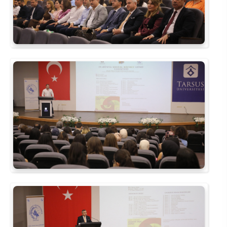
Rehberlik ve Psikolojik Danışmanlık Uygulama ve Araştırma Merkezi
Restorasyon ve Koruma Merkezi
Sürdürülebilir Çevre Uygulama ve Araştırma Merkezi
Sürekli Eğitim Uygulama ve Araştırma Merkezi
Turizm Uygulama ve Araştırma Merkezi
Türkçe Öğretimi Uygulama ve Araştırma Merkezi
Uzaktan Eğitim Uygulama ve Araştırma Merkezi
Yörük Kültürü Uygulama ve Araştırma Merkezi