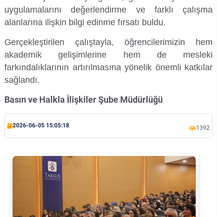
Kalibrasyon Uygulama ve Araştırma Merkezi
uygulamalarını değerlendirme ve farklı çalışma
alanlarına ilişkin bilgi edinme fırsatı buldu.
Kariyer Merkezi
Gerçekleştirilen çalıştayla, öğrencilerimizin hem
Kilikia Arkeolojisi Araştırma Merkezi
akademik gelişimlerine hem de mesleki
farkındalıklarının artırılmasına yönelik önemli katkılar
Kozmetik Temizlik ve Kimyevi Ürünler Üretim Eğitim Uygulama ve Araştırma Merkezi
sağlandı.
Basın ve Halkla İlişkiler Şube Müdürlüğü
Nevit Kodallı Oda Müziği Uygulama ve Araştırma Merkezi
2026-06-05 15:05:18
Nükleer Bilimler Uygulama ve Araştırma Merkezi
1392
Öğrenme ve Öğretmeyi Geliştirme Uygulama ve Araştırma Merkezi
Ölçme ve Değerlendirme Uygulama ve Araştırma Merkezi
Özel Yetenekliler Eğitimi Uygulama ve Araştırma Merkezi