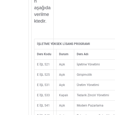
n
aşağıda
verilme
ktedir.
İŞLETME YÜKSEK LİSANS PROGRAMI
Ders Kodu
Durum
Ders Adı
E İŞL 521
Açık
İşletme Yönetimi
E İŞL 525
Açık
Girişimcilik
E İŞL 531
Açık
Üretim Yönetimi
E İŞL 533
Kapalı
Tedarik Zinciri Yönetimi
E İŞL 541
Açık
Modern Pazarlama