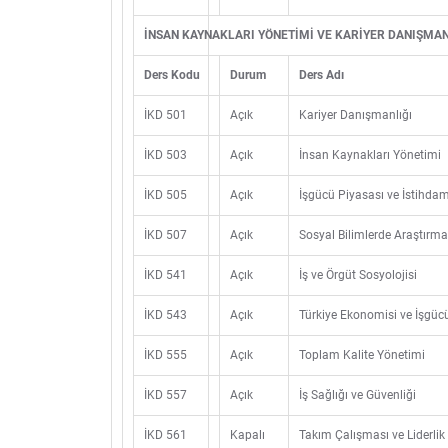
İNSAN KAYNAKLARI YÖNETİMİ VE KARİYER DANIŞMAN
Ders Kodu
Durum
Ders Adı
İKD 501
Açık
Kariyer Danışmanlığı
İKD 503
Açık
İnsan Kaynakları Yönetimi
İKD 505
Açık
İşgücü Piyasası ve İstihdam 
İKD 507
Açık
Sosyal Bilimlerde Araştırm
İKD 541
Açık
İş ve Örgüt Sosyolojisi
İKD 543
Açık
Türkiye Ekonomisi ve İşgüc
İKD 555
Açık
Toplam Kalite Yönetimi
İKD 557
Açık
İş Sağlığı ve Güvenliği
İKD 561
Kapalı
Takım Çalışması ve Liderlik