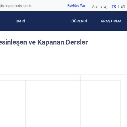
Rektöre Yaz
iisleri@mersin.edu.tr
Arama
TR
|
EN
search
İDARİ
ÖĞRENCİ
ARAŞTIRMA
sinleşen ve Kapanan Dersler