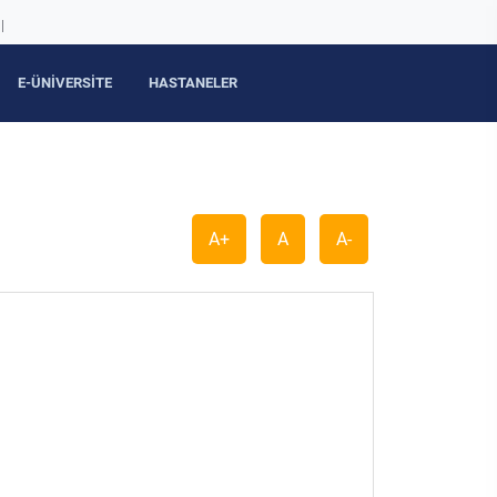
|
E-ÜNİVERSİTE
HASTANELER
A+
A
A-