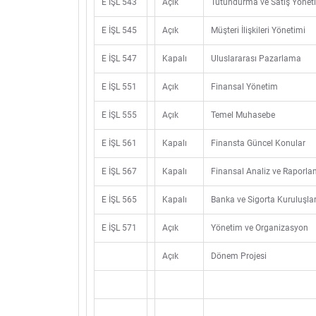
E İŞL 543
Açık
Tutundurma ve Satış Yönet
E İŞL 545
Açık
Müşteri İlişkileri Yönetimi
E İŞL 547
Kapalı
Uluslararası Pazarlama
E İŞL 551
Açık
Finansal Yönetim
E İŞL 555
Açık
Temel Muhasebe
E İŞL 561
Kapalı
Finansta Güncel Konular
E İŞL 567
Kapalı
Finansal Analiz ve Raporl
E İŞL 565
Kapalı
Banka ve Sigorta Kuruluşlar
E İŞL 571
Açık
Yönetim ve Organizasyon
Açık
Dönem Projesi