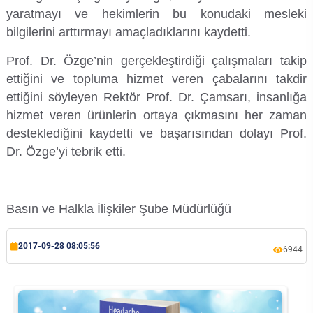
yaratmayı ve hekimlerin bu konudaki mesleki
Su Ürünleri Fakültesi
bilgilerini arttırmayı amaçladıklarını kaydetti.
Gıda Araştırmaları Uygulama ve Araştırma Merkezi
Tıp Fakültesi
Prof. Dr. Özge’nin gerçekleştirdiği çalışmaları takip
Göç Araştırmaları Uygulama ve Araştırma Merkezi
ettiğini ve topluma hizmet veren çabalarını takdir
Turizm Fakültesi
ettiğini söyleyen Rektör Prof. Dr. Çamsarı, insanlığa
Görsel İşitsel Yapımlar Uygulama ve Araştırma Merkezi
hizmet veren ürünlerin ortaya çıkmasını her zaman
desteklediğini kaydetti ve başarısından dolayı Prof.
Hastane
Dr. Özge’yi tebrik etti.
İleri Teknoloji Eğitim Araştırma ve Uygulama Merkezi
Basın ve Halkla İlişkiler Şube Müdürlüğü
İlk Yardım Araştırma ve Uygulama Merkezi
2017-09-28 08:05:56
İş Sağlığı ve Güvenliği Uygulama ve Araştırma Merkezi
6944
Kadın Sorunları Uygulama ve Araştırma Merkezi