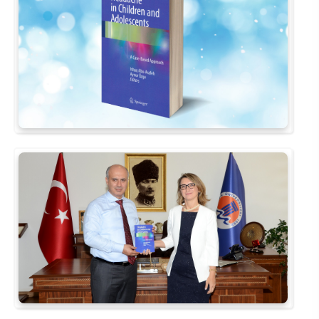
Kalibrasyon Uygulama ve Araştırma Merkezi
Kariyer Merkezi
Kilikia Arkeolojisi Araştırma Merkezi
Kozmetik Temizlik ve Kimyevi Ürünler Üretim Eğitim Uygulama ve Araştırma Merkezi
Nevit Kodallı Oda Müziği Uygulama ve Araştırma Merkezi
Nükleer Bilimler Uygulama ve Araştırma Merkezi
Öğrenme ve Öğretmeyi Geliştirme Uygulama ve Araştırma Merkezi
Ölçme ve Değerlendirme Uygulama ve Araştırma Merkezi
Özel Yetenekliler Eğitimi Uygulama ve Araştırma Merkezi