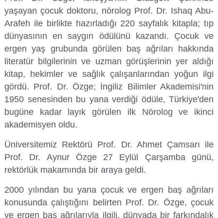
yaşayan çocuk doktoru, nörolog Prof. Dr. Ishaq Abu-
Organizasyon Şeması
İktisadi ve İdari Bilimler Fakültesi
Sağlık Hizmetleri Meslek Yüksekokulu
Yapı İşleri ve Teknik Daire Başkanlığı
Mezun İzleme Koordinatörlüğü
Sağlık Bilimleri Etik Kurulu
Aday Öğrenci
KGS Online Bakiye Yükleme
Meslek Yüksekokulları İzleme ve Değerlendirme Komisyonu
Deniz Araştırmaları ile Hidrografik Ölçmeler ve İnsansız Deniz-Hava Sistemleri Uygulama ve Araştırma Merkezi
Arafeh ile birlikte hazırladığı 220 sayfalık kitapla; tıp
dünyasının en saygın ödülünü kazandı. Çocuk ve
İletişim
İlahiyat Fakültesi
Silifke Meslek Yüksekokulu
Ortak Seçmeli Dersler Koordinatörlüğü
Sosyal ve Beşeri Bilimler Etik Kurulu
Öğrenci Toplulukları Komisyonu
İlgili Birimler
Memnuniyet Yönetim Sistemi
Deniz Bilimleri Uygulama ve Araştırma Merkezi
ergen yaş grubunda görülen baş ağrıları hakkında
literatür bilgilerinin ve uzman görüşlerinin yer aldığı
Rektöre Yaz
İletişim Fakültesi
Sosyal Bilimler Meslek Yüksekokulu
Öyp Kurum Koordinasyon Birimi
Spor Bilimleri Etik Kurulu
Mezun Öğrenci
Mevzuat Bilgi Sistemi
Temel Bilimlerde Doktora Sonrası Araştırma Projesi (DOSAP) Komisyonu
Deniz Kaplumbağaları Uygulama ve Araştırma Merkezi
kitap, hekimler ve sağlık çalışanlarından yoğun ilgi
gördü. Prof. Dr. Özge; İngiliz Bilimler Akademisi'nin
İnsan ve Toplum Bilimleri Fakültesi
Teknik Bilimler Meslek Yüksekokulu
Teknoloji Transfer Ofisi Koordinatörlüğü
Tıp Fakültesi Yayın ve Dökümantasyon Kurulu
Uluslararası Öğrenci
Öğrenci Bilgi Sistemi
Temel Bilimlerde Genç Beyinler Projesi (GEP) Komisyonu
Dış Ticaret ve Lojistik Uygulama ve Araştırma Merkezi
1950 senesinden bu yana verdiği ödüle, Türkiye'den
bugüne kadar layık görülen ilk Nörolog ve ikinci
Mimarlık Fakültesi
Toplumsal Katkı Koordinatörlüğü
UYGAR Koordinasyon Kurulu
Toplumsal Cinsiyet Eşitliği Planı İzleme Komisyonu
Toplantı Bilgi Sistemi
Diş Hekimliği Uygulama ve Araştırma Merkezi
akademisyen oldu.
Mühendislik Fakültesi
Yaşlılık Çalışmaları Koordinatörlüğü
Yayın Komisyonu
Veri Yönetim Sistemi
Egzersiz ve Spor Bilimleri Uygulama ve Araştırma Merkezi
Üniversitemiz Rektörü Prof. Dr. Ahmet Çamsarı ile
Prof. Dr. Aynur Özge 27 Eylül Çarşamba günü,
Müzik ve Sahne Sanatları Fakültesi
YLSY Burs Programı Koordinatörlüğü
YÖK-Akademik Birikim Projesi (AKAP) Komisyonu
Webmail / Mail Servisi
Enerji Teknolojileri Uygulama ve Araştırma Merkezi
rektörlük makamında bir araya geldi.
Sağlık Bilimleri Fakültesi
Yurtdışı Öğrenci Kabul ve Değerlendirme Komisyonu
2000 yılından bu yana çocuk ve ergen baş ağrıları
Genç Girişimci Uygulama ve Araştırma Merkezi
konusunda çalıştığını belirten Prof. Dr. Özge, çocuk
Spor Bilimleri Fakültesi
ve ergen baş ağrılarıyla ilgili, dünyada bir farkındalık
Gençlik Bilim Sanat Uygulama ve Araştırma Merkezi