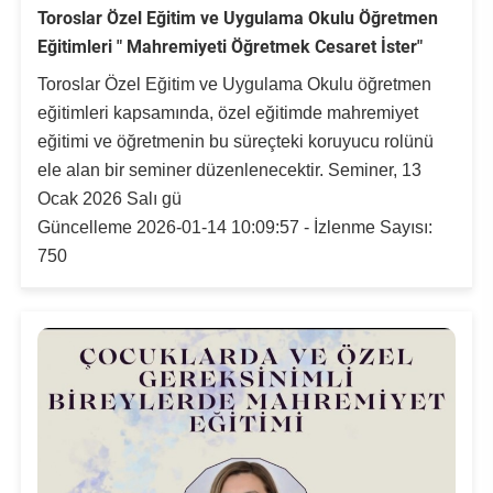
Toroslar Özel Eğitim ve Uygulama Okulu Öğretmen
Rehberlik ve Psikolojik Danışmanlık Uygulama ve Araştırma Merkezi
Eğitimleri " Mahremiyeti Öğretmek Cesaret İster"
Restorasyon ve Koruma Merkezi
Toroslar Özel Eğitim ve Uygulama Okulu öğretmen
eğitimleri kapsamında, özel eğitimde mahremiyet
Sürdürülebilir Çevre Uygulama ve Araştırma Merkezi
eğitimi ve öğretmenin bu süreçteki koruyucu rolünü
ele alan bir seminer düzenlenecektir. Seminer, 13
Sürekli Eğitim Uygulama ve Araştırma Merkezi
Ocak 2026 Salı gü
Güncelleme 2026-01-14 10:09:57 - İzlenme Sayısı:
Turizm Uygulama ve Araştırma Merkezi
750
Türkçe Öğretimi Uygulama ve Araştırma Merkezi
Uzaktan Eğitim Uygulama ve Araştırma Merkezi
Yörük Kültürü Uygulama ve Araştırma Merkezi