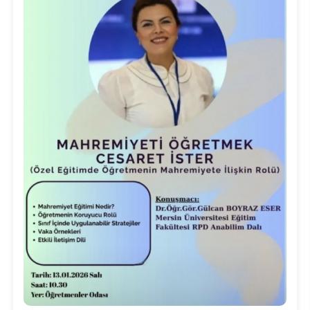
Kalibrasyon Uygulama ve Araştırma Merkezi
Kariyer Merkezi
Kilikia Arkeolojisi Araştırma Merkezi
Kozmetik Temizlik ve Kimyevi Ürünler Üretim Eğitim Uygulama ve Araştırma Merkezi
Nevit Kodallı Oda Müziği Uygulama ve Araştırma Merkezi
Nükleer Bilimler Uygulama ve Araştırma Merkezi
Öğrenme ve Öğretmeyi Geliştirme Uygulama ve Araştırma Merkezi
Ölçme ve Değerlendirme Uygulama ve Araştırma Merkezi
Özel Yetenekliler Eğitimi Uygulama ve Araştırma Merkezi