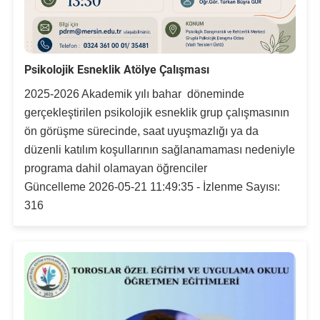
Su Ürünleri Fakültesi
Gıda Araştırmaları Uygulama ve Araştırma Merkezi
Tıp Fakültesi
Psikolojik Esneklik Atölye Çalışması
Göç Araştırmaları Uygulama ve Araştırma Merkezi
Turizm Fakültesi
2025-2026 Akademik yılı bahar döneminde
Görsel İşitsel Yapımlar Uygulama ve Araştırma Merkezi
gerçekleştirilen psikolojik esneklik grup çalışmasının
ön görüşme sürecinde, saat uyuşmazlığı ya da
Hastane
düzenli katılım koşullarının sağlanamaması nedeniyle
programa dahil olamayan öğrenciler
İleri Teknoloji Eğitim Araştırma ve Uygulama Merkezi
Güncelleme 2026-05-21 11:49:35 - İzlenme Sayısı:
316
İlk Yardım Araştırma ve Uygulama Merkezi
İş Sağlığı ve Güvenliği Uygulama ve Araştırma Merkezi
Kadın Sorunları Uygulama ve Araştırma Merkezi